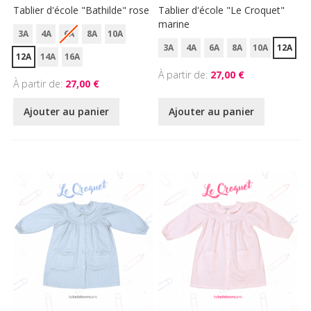
Tablier d'école "Bathilde" rose
Tablier d'école "Le Croquet"
marine
3A
4A
6A
8A
10A
3A
4A
6A
8A
10A
12A
12A
14A
16A
À partir de
27,00 €
À partir de
27,00 €
Ajouter au panier
Ajouter au panier