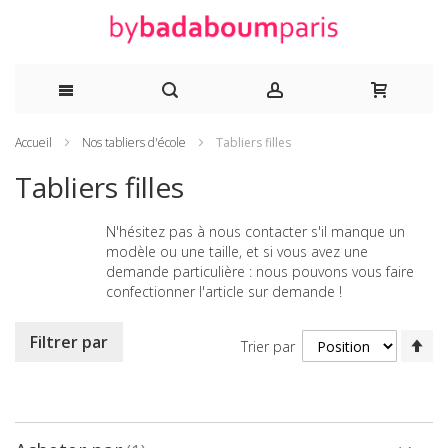
Allez
Accueil
Nos tabliers d'école
Tabliers filles
au
Tabliers filles
contenu
N'hésitez pas à nous contacter s'il manque un
modèle ou une taille, et si vous avez une
demande particulière : nous pouvons vous faire
confectionner l'article sur demande !
Pa
Filtrer par
Trier par
or
dé