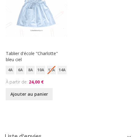
Tablier d'école "Charlotte"
bleu ciel
4A
6A
8A
10A
12A
14A
À partir de
24,00 €
Ajouter au panier
Liste d'envies