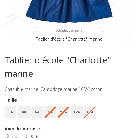
Tablier d'école "Charlotte" marine
Skip
to
Tablier d'école "Charlotte"
the
beginning
marine
of
the
images
Chasuble marine, Cambridge marine 100% coton.
gallery
Taille
3A
4A
6A
8A
10A
12A
14A
Avec broderie
Oui
+
10,00 €