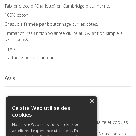
Tablier d'école "Charlotte" en Cambridge bleu marine.
100% coton.
Chasuble fermée par boutonnage sur les côtés.
Emmanchures finition volantée du 2A au 6A, finition simple à
partir du 8A.
1 poche.
1 attache porte-manteau.
Avis
×
Ce site Web utilise des
cookies
Termes de recherche
Politique de confidentialité et cookies
Notre site Web utilise des cookies pour
améliorer l'expérience utilisateur. En
Recherche Avancée
Commandes et retours
Nous contacter