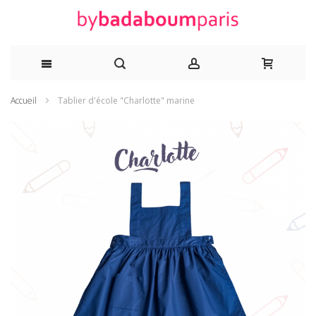
Allez
Accueil
Tablier d'école "Charlotte" marine
au
Skip
to
contenu
the
end
of
the
images
gallery