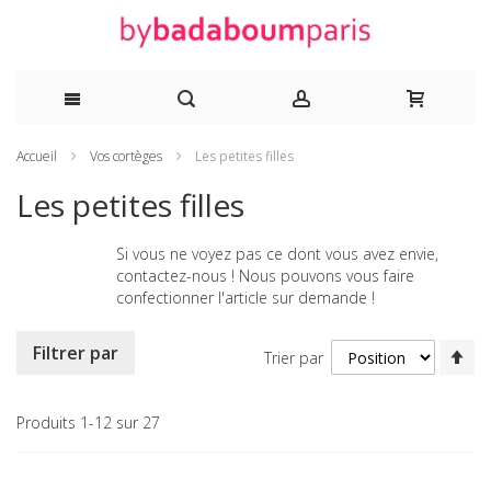
Allez
Accueil
Vos cortèges
Les petites filles
au
Les petites filles
contenu
Si vous ne voyez pas ce dont vous avez envie,
contactez-nous ! Nous pouvons vous faire
confectionner l'article sur demande !
Pa
Filtrer par
Trier par
or
dé
Produits
1
-
12
sur
27