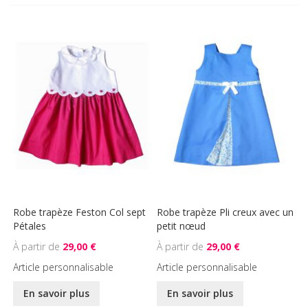
Robe trapèze Feston Col sept
Robe trapèze Pli creux avec un
Pétales
petit nœud
29,00 €
29,00 €
Article personnalisable
Article personnalisable
En savoir plus
En savoir plus