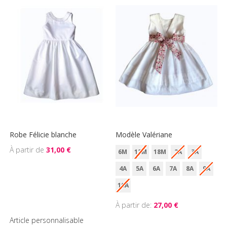
Robe Félicie blanche
Modèle Valériane
31,00 €
6M
12M
18M
2A
3A
4A
5A
6A
7A
8A
9A
10A
À partir de
27,00 €
Article personnalisable