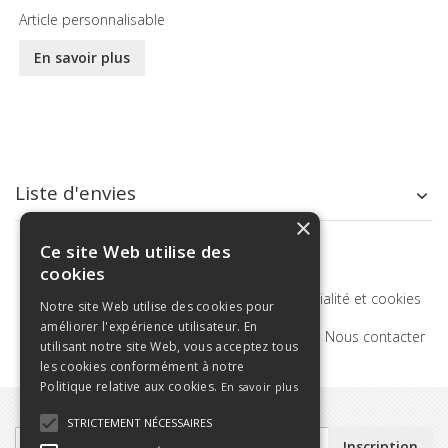
Article personnalisable
En savoir plus
Liste d'envies
×
Ce site Web utilise des
cookies
Termes de recherche
Politique de confidentialité et cookies
Notre site Web utilise des cookies pour
améliorer l'expérience utilisateur. En
Recherche Avancée
Commandes et retours
Nous contacter
utilisant notre site Web, vous acceptez tous
les cookies conformément à notre
Politique relative aux cookies.
En savoir plus
STRICTEMENT NÉCESSAIRES
Inscription
Inscription