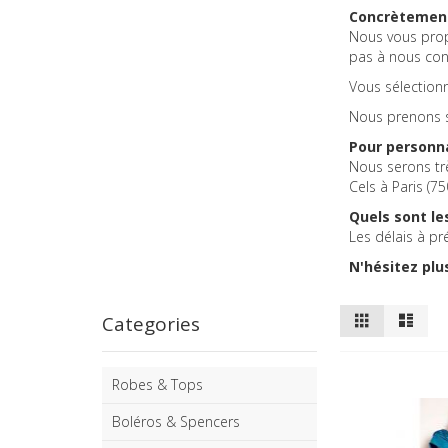
Concrètement
Nous vous prop
pas à nous con
Vous sélectionn
Nous prenons so
Pour personn
Nous serons tr
Cels à Paris (7
Quels sont les
Les délais à p
N'hésitez plu
Afficher
Grille
Liste
Categories
en
Robes & Tops
Boléros & Spencers