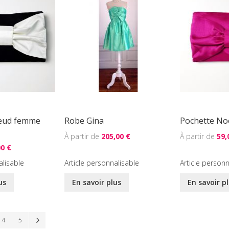
eud femme
Robe Gina
Pochette N
205,00 €
59,
00 €
alisable
Article personnalisable
Article personn
us
En savoir plus
En savoir p
llement la page
Page
Page
Page
Suivant
4
5