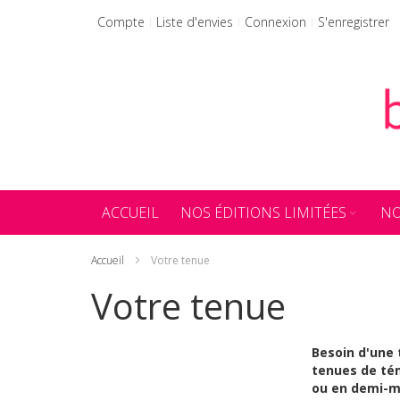
Allez
Compte
Liste d'envies
Connexion
S'enregistrer
au
contenu
ACCUEIL
NOS ÉDITIONS LIMITÉES
NO
Accueil
Votre tenue
Votre tenue
Besoin d'une 
tenues de tém
ou en demi-me