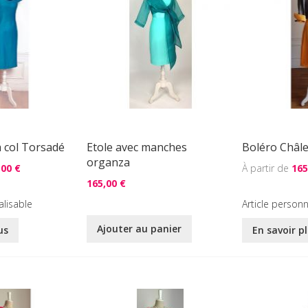
à col Torsadé
Etole avec manches
Boléro Châl
organza
,00 €
165
165,00 €
alisable
Article personn
Ajouter au panier
us
En savoir p