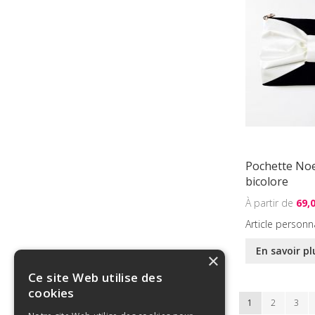
Pochette No
bicolore
69,
Article personn
En savoir pl
×
Ce site Web utilise des
cookies
Page
Vous lisez actue
Page
Page
1
2
3