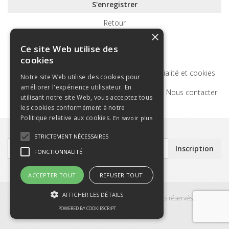
S'enregistrer
Retour
×
Ce site Web utilise des
cookies
Termes de recherche
Politique de confidentialité et cookies
Notre site Web utilise des cookies pour
améliorer l'expérience utilisateur. En
Recherche Avancée
Commandes et retours
Nous contacter
utilisant notre site Web, vous acceptez tous
les cookies conformément à notre
Politique relative aux cookies.
En savoir plus
STRICTEMENT NÉCESSAIRES
Inscription
Inscription
FONCTIONNALITÉ
à
notre
lettre
ACCEPTER TOUT
REFUSER TOUT
d’information
:
AFFICHER LES DÉTAILS
Copyright © 2024 - Badaboum Paris - Tous droits réservés.
POWERED BY COOKIESCRIPT