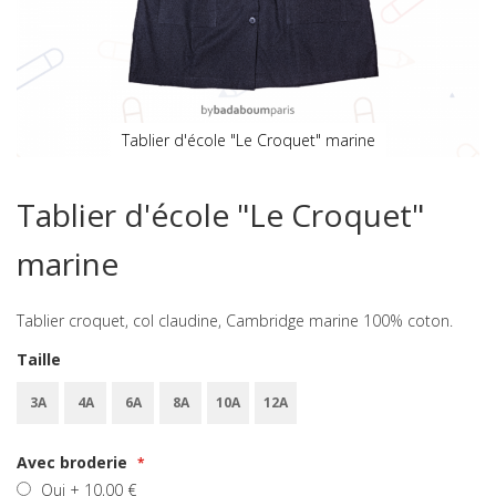
Tablier d'école "Le Croquet" marine
Skip
to
Tablier d'école "Le Croquet"
the
beginning
marine
of
the
images
Tablier croquet, col claudine, Cambridge marine 100% coton.
gallery
Taille
3A
4A
6A
8A
10A
12A
Avec broderie
Oui
+
10,00 €