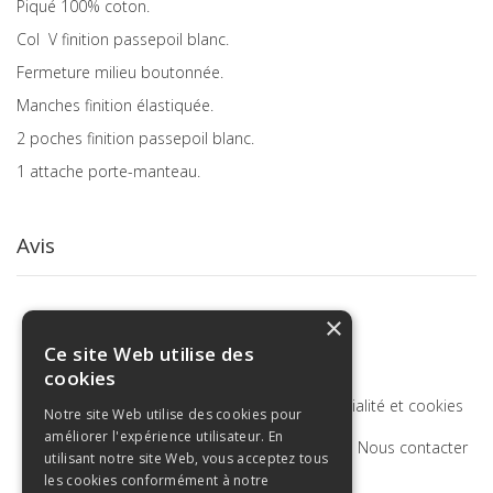
Piqué 100% coton.
Col V finition passepoil blanc.
Fermeture milieu boutonnée.
Manches finition élastiquée.
2 poches finition passepoil blanc.
1 attache porte-manteau.
Avis
×
Ce site Web utilise des
cookies
Termes de recherche
Politique de confidentialité et cookies
Notre site Web utilise des cookies pour
améliorer l'expérience utilisateur. En
Recherche Avancée
Commandes et retours
Nous contacter
utilisant notre site Web, vous acceptez tous
les cookies conformément à notre