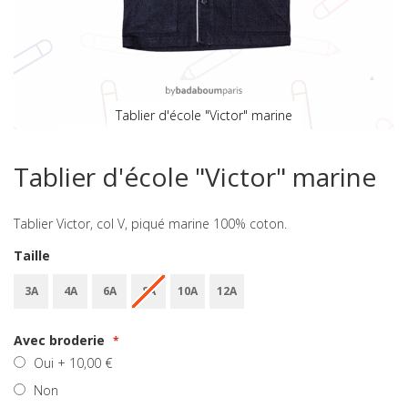
Tablier d'école "Victor" marine
Skip
to
Tablier d'école "Victor" marine
the
beginning
of
Tablier Victor, col V, piqué marine 100% coton.
the
images
Taille
gallery
3A
4A
6A
8A
10A
12A
Avec broderie
Oui
+
10,00 €
Non