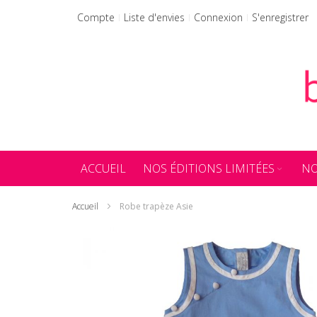
Allez
Compte
Liste d'envies
Connexion
S'enregistrer
au
contenu
ACCUEIL
NOS ÉDITIONS LIMITÉES
NO
Accueil
Robe trapèze Asie
Skip
to
the
end
of
the