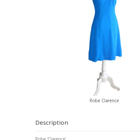
images
gallery
Robe Clarence
Skip
to
the
Description
beginning
of
Robe ‘Clarence’
the