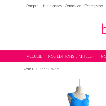
Allez
Compte
Liste d'envies
Connexion
S'enregistrer
au
contenu
ACCUEIL
NOS ÉDITIONS LIMITÉES
NO
Accueil
Robe Clarence
Skip
to
the
end
of
the