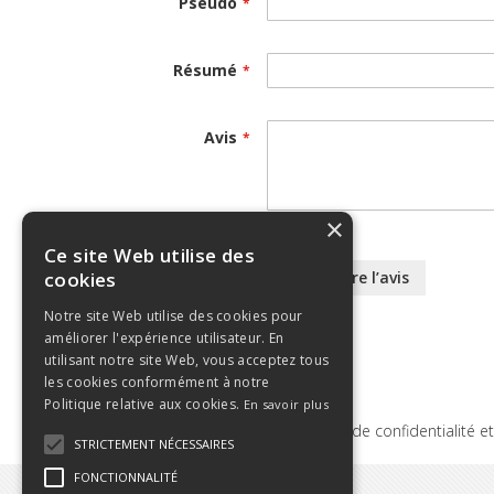
Pseudo
Résumé
Avis
×
Ce site Web utilise des
cookies
Soumettre l’avis
Notre site Web utilise des cookies pour
améliorer l'expérience utilisateur. En
utilisant notre site Web, vous acceptez tous
les cookies conformément à notre
Politique relative aux cookies.
En savoir plus
Termes de recherche
Politique de confidentialité e
STRICTEMENT NÉCESSAIRES
FONCTIONNALITÉ