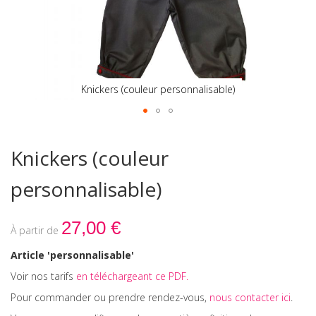
Knickers (couleur personnalisable)
Skip
to
Knickers (couleur
the
beginning
personnalisable)
of
the
images
27,00 €
gallery
Article 'personnalisable'
Voir nos tarifs
en téléchargeant ce PDF.
Pour commander ou prendre rendez-vous,
nous contacter ici
.