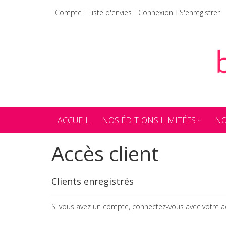
Allez
Compte
Liste d'envies
Connexion
S'enregistrer
au
contenu
ACCUEIL
NOS ÉDITIONS LIMITÉES
NO
Accès client
Clients enregistrés
Si vous avez un compte, connectez-vous avec votre a