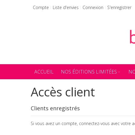
Allez
Compte
Liste d'envies
Connexion
S'enregistrer
au
contenu
ACCUEIL
NOS ÉDITIONS LIMITÉES
NO
Accès client
Clients enregistrés
Si vous avez un compte, connectez-vous avec votre a