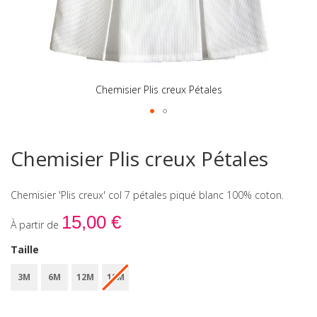
Chemisier Plis creux Pétales
Skip
to
Chemisier Plis creux Pétales
the
beginning
of
Chemisier 'Plis creux' col 7 pétales piqué blanc 100% coton.
the
images
15,00 €
À partir de
gallery
Taille
3M
6M
12M
18M