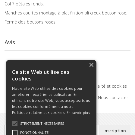
Col 7 pétales ronds.
Manches courtes montage à plat finition pli creux bouton rose.
Fermé dos boutons roses.
Avis
×
Ce site Web utilise des
cookies
Termes de recherche
Politique de confidentialité et cookies
Notre site Web utilise des cookies pour
améliorer l'expérience utilisateur. En
Recherche Avancée
Commandes et retours
Nous contacter
utilisant notre site Web, vous acceptez tous
les cookies conformément à notre
Politique relative aux cookies.
En savoir plus
STRICTEMENT NÉCESSAIRES
Inscription
Inscription
FONCTIONNALITÉ
à