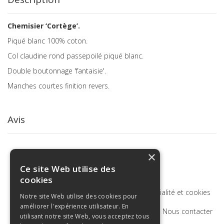
Chemisier ‘Cortège’.
Piqué blanc 100% coton.
Col claudine rond passepoilé piqué blanc.
Double boutonnage 'fantaisie'.
Manches courtes finition revers.
Avis
×
Ce site Web utilise des
cookies
Termes de recherche
Politique de confidentialité et cookies
Notre site Web utilise des cookies pour
améliorer l'expérience utilisateur. En
Recherche Avancée
Commandes et retours
Nous contacter
utilisant notre site Web, vous acceptez tous