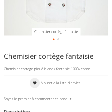
Chemisier cortège fantaisie
Skip
to
Chemisier cortège fantaisie
the
beginning
of
Chemisier cortège piqué blanc / fantaisie 100% coton.
the
images
gallery
Ajouter à la liste d'envies
Soyez le premier à commenter ce produit
Description