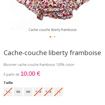
Cache-couche liberty framboise
Skip
to
Cache-couche liberty framboise
the
beginning
of
Bloomer cache-couche framboise 100% coton
the
images
10,00 €
À partir de
gallery
Taille
1M
3M
6M
12M
18M
2A