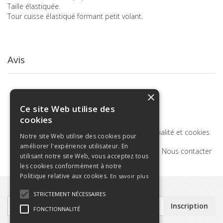
Taille élastiquée.
Tour cuisse élastiqué formant petit volant.
Avis
×
Ce site Web utilise des
cookies
Termes de recherche
Politique de confidentialité et cookies
Notre site Web utilise des cookies pour
améliorer l'expérience utilisateur. En
Recherche Avancée
Commandes et retours
Nous contacter
utilisant notre site Web, vous acceptez tous
les cookies conformément à notre
Politique relative aux cookies.
En savoir plus
STRICTEMENT NÉCESSAIRES
Inscription
Inscription
FONCTIONNALITÉ
à
notre