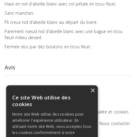
Haut en nid d'abeille blanc avec col pétale en tissu fleuri.
Sans manches.
Pli creux nid d'abeille blanc au départ du liseré.
Parement nœud nid d'abeille blanc avec une bague en tissu
fleuri milieu devant.
Fermée dos par des boutons en tissu fleuri.
Avis
×
Ce site Web utilise des
cookies
Termes de recherche
Politique de confidentialité et cookies
Notre site Web utilise des cookies pour
améliorer l'expérience utilisateur. En
Recherche Avancée
Commandes et retours
Nous contacter
utilisant notre site Web, vous acceptez tous
les cookies conformément à notre