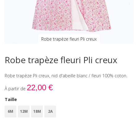
Robe trapèze fleuri Pli creux
Skip
to
Robe trapèze fleuri Pli creux
the
beginning
of
Robe trapèze Pli creux, nid d'abeille blanc / fleuri 100% coton.
the
images
22,00 €
À partir de
gallery
Taille
6M
12M
18M
2A