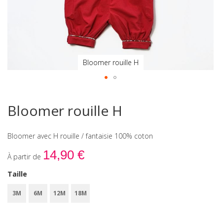
Bloomer rouille H
Skip
to
Bloomer rouille H
the
beginning
of
Bloomer avec H rouille / fantaisie 100% coton
the
images
14,90 €
À partir de
gallery
Taille
3M
6M
12M
18M