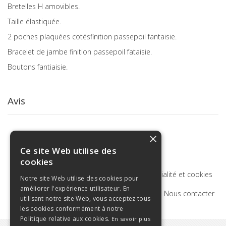
Bretelles H amovibles.
Taille élastiquée.
2 poches plaquées cotésfinition passepoil fantaisie.
Bracelet de jambe finition passepoil fataisie.
Boutons fantiaisie.
Avis
×
Ce site Web utilise des
cookies
Termes de recherche
Politique de confidentialité et cookies
Notre site Web utilise des cookies pour
améliorer l'expérience utilisateur. En
Recherche Avancée
Commandes et retours
Nous contacter
utilisant notre site Web, vous acceptez tous
les cookies conformément à notre
Politique relative aux cookies.
En savoir plus