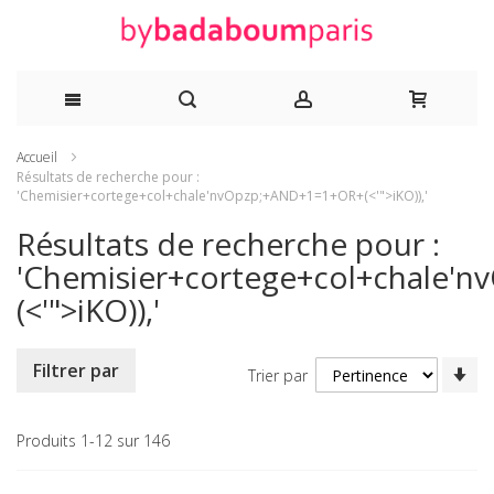
Allez
Accueil
Résultats de recherche pour :
au
'Chemisier+cortege+col+chale'nvOpzp;+AND+1=1+OR+(<'">iKO)),'
Résultats de recherche pour :
contenu
'Chemisier+cortege+col+chale'
(<'">iKO)),'
Pa
Filtrer par
Trier par
or
cr
Produits
1
-
12
sur
146