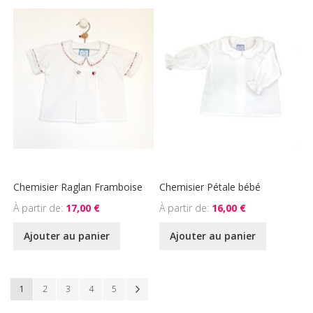
Chemisier Raglan Framboise
Chemisier Pétale bébé
À partir de
17,00 €
À partir de
16,00 €
Ajouter au panier
Ajouter au panier
Page
Vous lisez actuellement la page
Page
Page
Page
Page
Page
Suivant
1
2
3
4
5