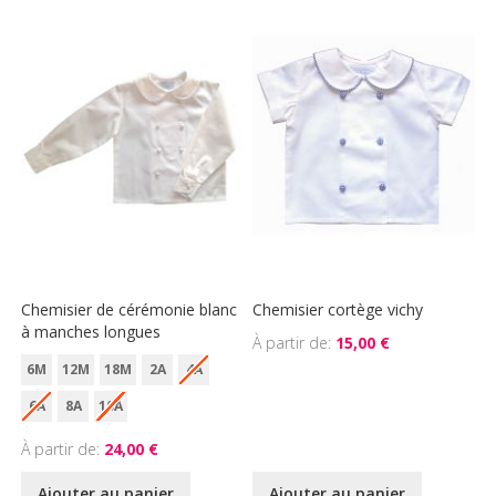
Chemisier de cérémonie blanc
Chemisier cortège vichy
à manches longues
À partir de
15,00 €
6M
12M
18M
2A
4A
6A
8A
10A
À partir de
24,00 €
Ajouter au panier
Ajouter au panier