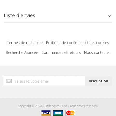
Liste d'envies
Termes de recherche
Politique de confidentialité et cookies
Recherche Avancée
Commandes et retours
Nous contacter
Inscription
Inscription
à
notre
lettre
d’information
:
Copyright © 2024 - Badaboum Paris - Tous droits réservés.