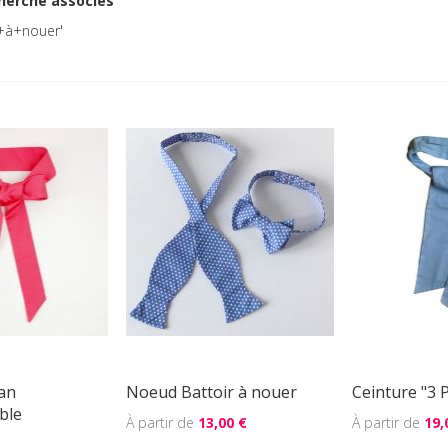
herche associés
+à+nouer'
an
Noeud Battoir à nouer
Ceinture "3 P
ble
13,00 €
19,