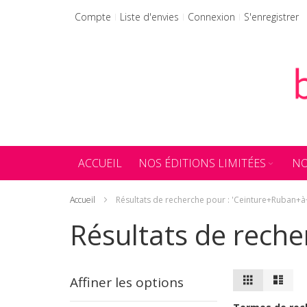
Allez
Compte
Liste d'envies
Connexion
S'enregistrer
au
contenu
ACCUEIL
NOS ÉDITIONS LIMITÉES
NO
Accueil
Résultats de recherche pour : 'Ceinture+Ruban+
Résultats de rech
Afficher
Grille
Liste
Affiner les options
en