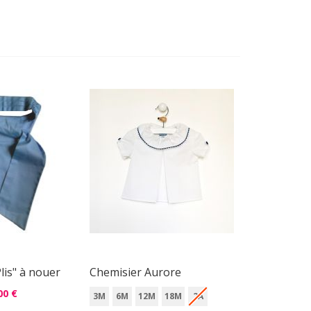
lis" à nouer
Chemisier Aurore
00 €
3M
6M
12M
18M
2A