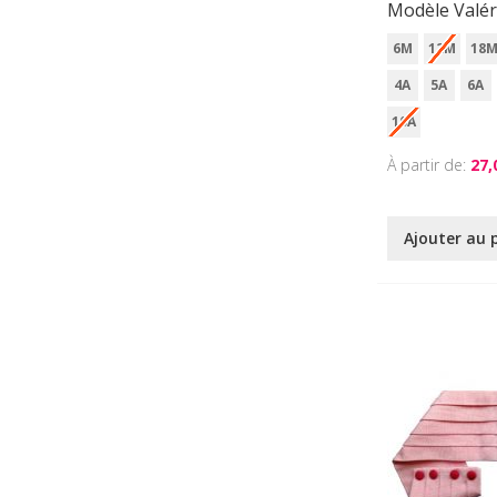
Modèle Valér
6M
12M
18
4A
5A
6A
10A
À partir de
27,
Ajouter au 