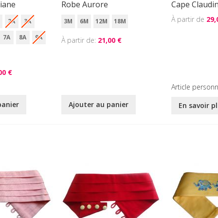
iane
Robe Aurore
Cape Claudi
29,
M
2A
3A
3M
6M
12M
18M
7A
8A
9A
À partir de
21,00 €
00 €
Article personn
panier
Ajouter au panier
En savoir p