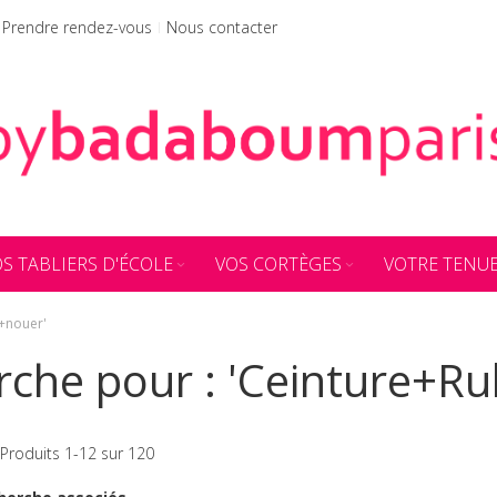
Prendre rendez-vous
Nous contacter
S TABLIERS D'ÉCOLE
VOS CORTÈGES
VOTRE TENU
à+nouer'
erche pour : 'Ceinture+
Produits
1
-
12
sur
120