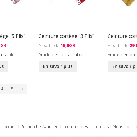
ège "5 Plis"
Ceinture cortège "3 Plis"
Ceinture co
00 €
15,00 €
29,
alisable
Article personnalisable
Article personn
us
En savoir plus
En savoir p
llement la page
Page
Page
Page
Suivant
4
5
t cookies
Recherche Avancée
Commandes et retours
Nous contac