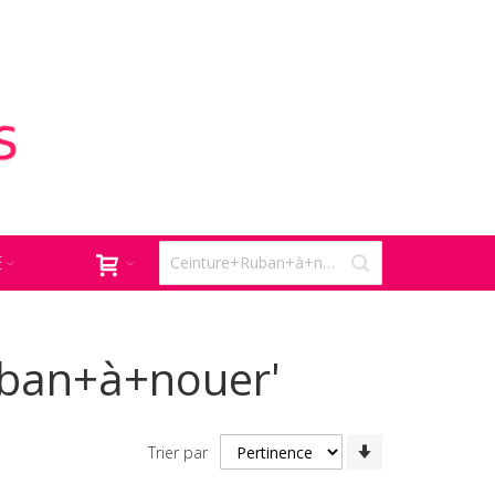
E
Ruban+à+nouer'
Par
Trier par
ordre
croissant