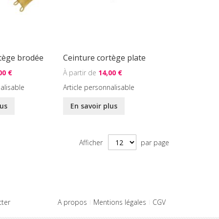
rtège brodée
Ceinture cortège plate
00 €
14,00 €
alisable
Article personnalisable
lus
En savoir plus
Afficher
par page
ter
A propos
Mentions légales
CGV