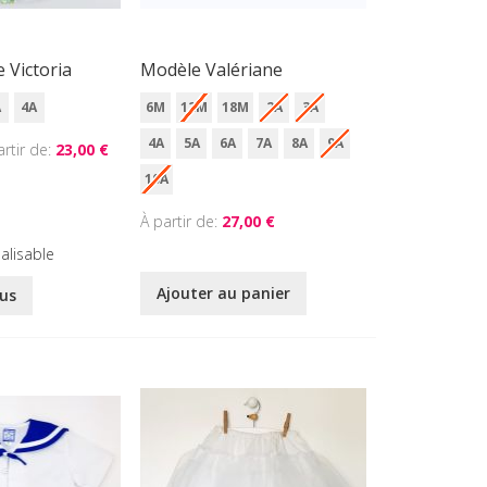
 Victoria
Modèle Valériane
A
4A
6M
12M
18M
2A
3A
4A
5A
6A
7A
8A
9A
artir de
23,00 €
10A
À partir de
27,00 €
alisable
Ajouter au panier
lus