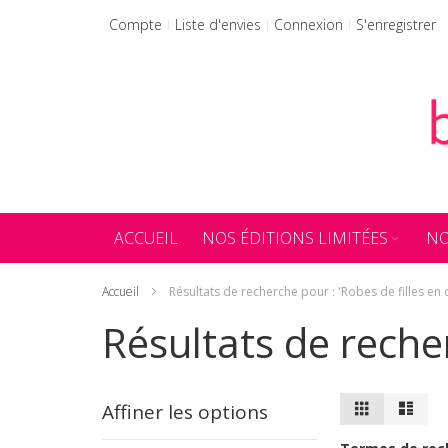
Allez
Compte
Liste d'envies
Connexion
S'enregistrer
au
contenu
ACCUEIL
NOS ÉDITIONS LIMITÉES
NO
Accueil
Résultats de recherche pour : 'Robes de filles en
Résultats de recher
Afficher
Grille
Liste
Affiner les options
en