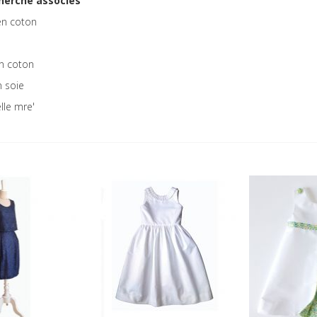
herche associés
n coton
en coton
 soie
lle mre'