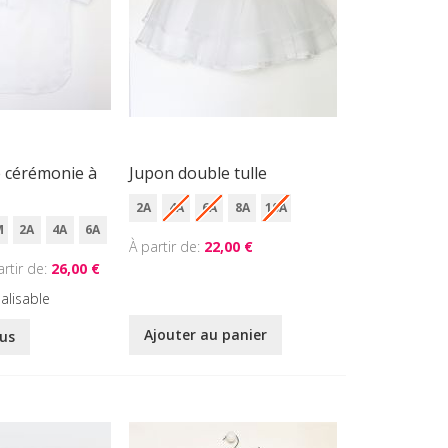
e cérémonie à
Jupon double tulle
2A
4A
6A
8A
10A
M
2A
4A
6A
À partir de
22,00 €
artir de
26,00 €
alisable
Ajouter au panier
lus