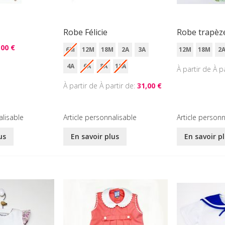
Robe Félicie
Robe trapèze
,00 €
6M
12M
18M
2A
3A
12M
18M
2
4A
6A
8A
10A
À p
À partir de
31,00 €
alisable
Article personnalisable
Article personn
us
En savoir plus
En savoir p