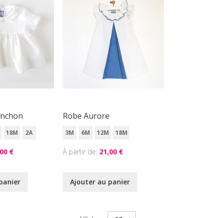
anchon
Robe Aurore
18M
2A
3M
6M
12M
18M
00 €
À partir de
21,00 €
panier
Ajouter au panier