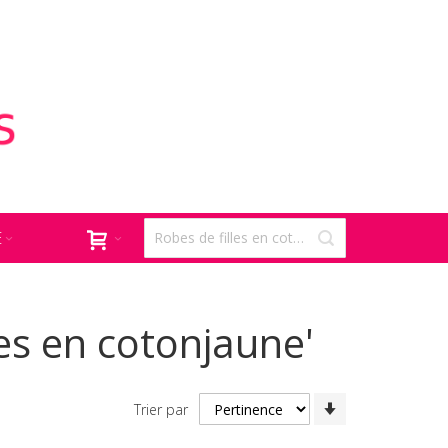
E
les en cotonjaune'
Par
Trier par
ordre
croissant