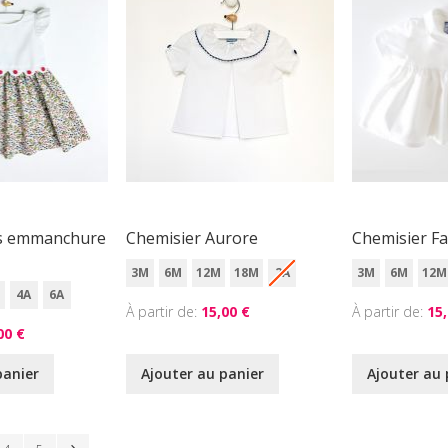
s emmanchure
Chemisier Aurore
Chemisier F
3M
6M
12M
18M
2A
3M
6M
12M
4A
6A
À partir de
15,00 €
À partir de
15,
00 €
panier
Ajouter au panier
Ajouter au 