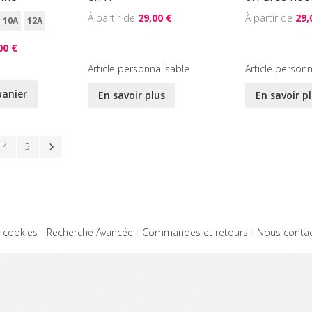
29,00 €
29,
10A
12A
00 €
Article personnalisable
Article personn
panier
En savoir plus
En savoir p
llement la page
Page
Page
Page
Suivant
4
5
t cookies
Recherche Avancée
Commandes et retours
Nous contac