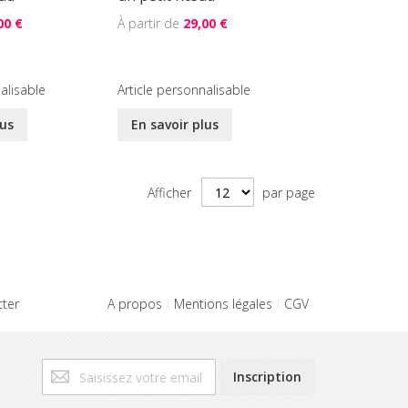
00 €
29,00 €
alisable
Article personnalisable
lus
En savoir plus
Afficher
par page
ter
A propos
Mentions légales
CGV
Inscription
Inscription
à
notre