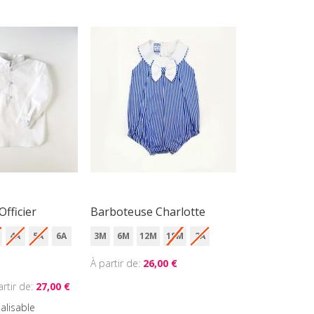
Officier
Barboteuse Charlotte
4A
5A
6A
3M
6M
12M
18M
2A
À partir de
26,00 €
artir de
27,00 €
alisable