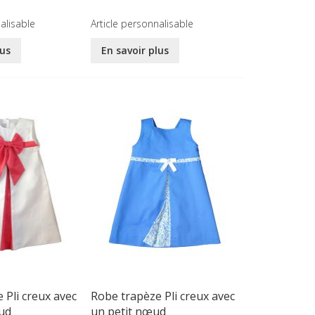
alisable
Article personnalisable
lus
En savoir plus
 Pli creux avec
Robe trapèze Pli creux avec
ud
un petit nœud