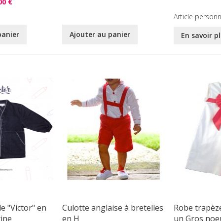
00 €
Article personn
panier
Ajouter au panier
En savoir p
le "Victor" en
Culotte anglaise à bretelles
Robe trapèze
ine
en H
un Gros noe