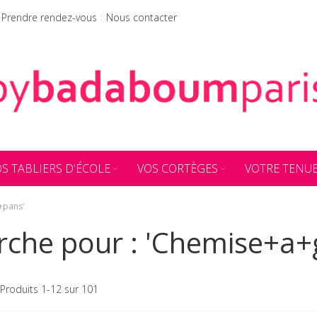
Prendre rendez-vous
Nous contacter
S TABLIERS D'ÉCOLE
VOS CORTÈGES
VOTRE TENU
+pans'
erche pour : 'Chemise+a
Produits
1
-
12
sur
101