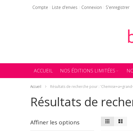
Allez
Compte
Liste d'envies
Connexion
S'enregistrer
au
contenu
ACCUEIL
NOS ÉDITIONS LIMITÉES
NO
Accueil
Résultats de recherche pour : 'Chemise+a+grand
Résultats de rech
Afficher
Grille
Liste
Affiner les options
en