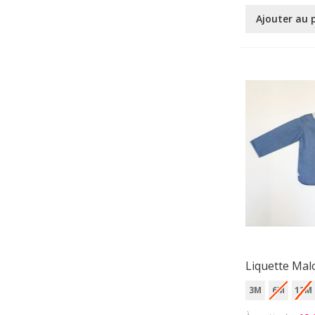
Ajouter au 
Liquette Mal
3M
6M
12M