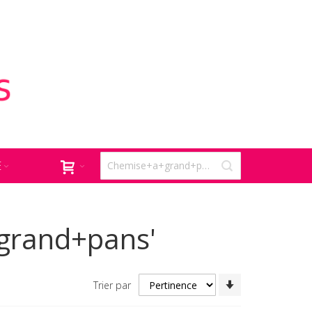
E
+grand+pans'
Par
Trier par
ordre
croissant