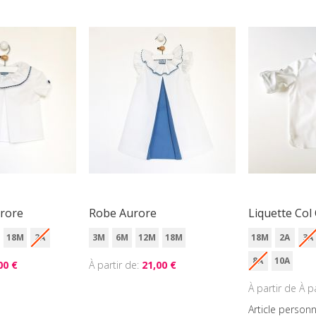
rore
Robe Aurore
Liquette Col 
18M
2A
3M
6M
12M
18M
18M
2A
3A
8A
10A
00 €
À partir de
21,00 €
À p
Article personn